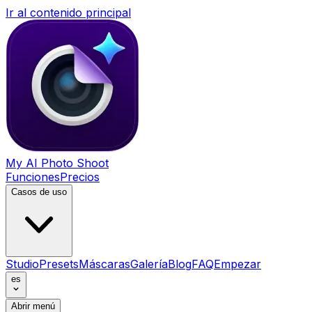
Ir al contenido principal
My AI Photo Shoot
Funciones
Precios
Casos de uso
Studio
Presets
Máscaras
Galería
Blog
FAQ
Empezar
es
Abrir menú