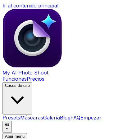
Ir al contenido principal
My AI Photo Shoot
Funciones
Precios
Casos de uso
Presets
Máscaras
Galería
Blog
FAQ
Empezar
es
Abrir menú