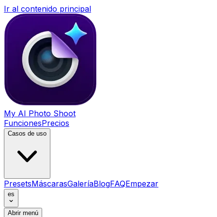
Ir al contenido principal
My AI Photo Shoot
Funciones
Precios
Casos de uso
Presets
Máscaras
Galería
Blog
FAQ
Empezar
es
Abrir menú