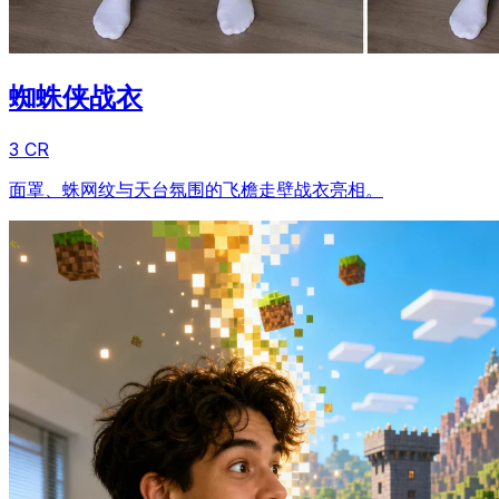
蜘蛛侠战衣
3 CR
面罩、蛛网纹与天台氛围的飞檐走壁战衣亮相。