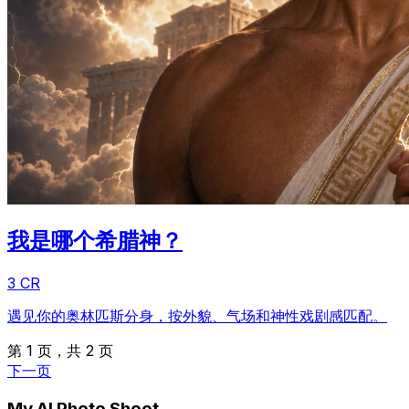
我是哪个希腊神？
3 CR
遇见你的奥林匹斯分身，按外貌、气场和神性戏剧感匹配。
第 1 页，共 2 页
下一页
My AI Photo Shoot