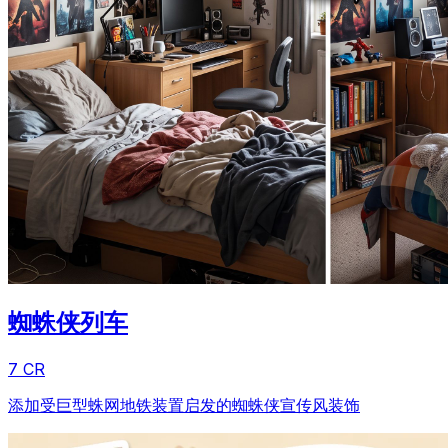
蜘蛛侠列车
7 CR
添加受巨型蛛网地铁装置启发的蜘蛛侠宣传风装饰