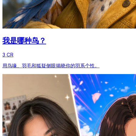
我是哪种鸟？
3 CR
用鸟喙、羽毛和狐疑侧眼揭晓你的羽系个性。