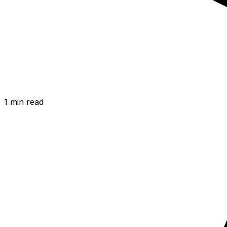
1
min read