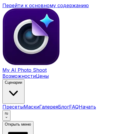
Перейти к основному содержанию
My AI Photo Shoot
Возможности
Цены
Сценарии
Пресеты
Маски
Галерея
Блог
FAQ
Начать
ru
Открыть меню