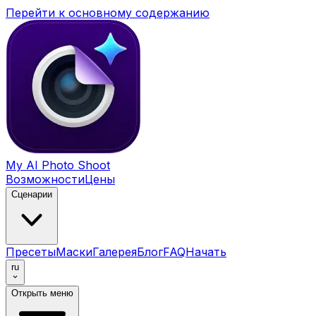
Перейти к основному содержанию
My AI Photo Shoot
Возможности
Цены
Сценарии
Пресеты
Маски
Галерея
Блог
FAQ
Начать
ru
Открыть меню