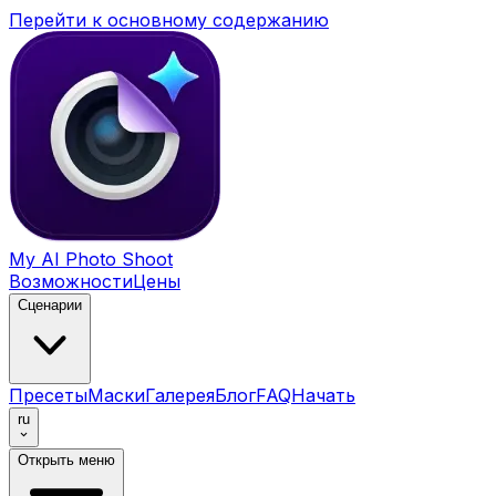
Перейти к основному содержанию
My AI Photo Shoot
Возможности
Цены
Сценарии
Пресеты
Маски
Галерея
Блог
FAQ
Начать
ru
Открыть меню