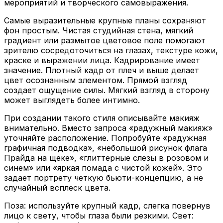
Самые выразительные крупные планы сохраняют
фон простым. Чистая студийная стена, мягкий
градиент или размытое цветовое поле помогают
зрителю сосредоточиться на глазах, текстуре кожи,
краске и выражении лица. Кадрирование имеет
значение. Плотный кадр от плеч и выше делает
цвет осознанным элементом. Прямой взгляд
создает ощущение силы. Мягкий взгляд в сторону
может выглядеть более интимно.
При создании такого стиля описывайте макияж
внимательно. Вместо запроса «радужный макияж»
уточняйте расположение. Попробуйте «радужная
графичная подводка», «небольшой рисунок флага
Прайда на щеке», «глиттерные слезы в розовом и
синем» или «яркая помада с чистой кожей». Это
задает портрету четкую бьюти-концепцию, а не
случайный всплеск цвета.
Поза: используйте крупный кадр, слегка повернув
лицо к свету, чтобы глаза были резкими. Свет:
выберите мягкое бьюти-освещение с деликатным