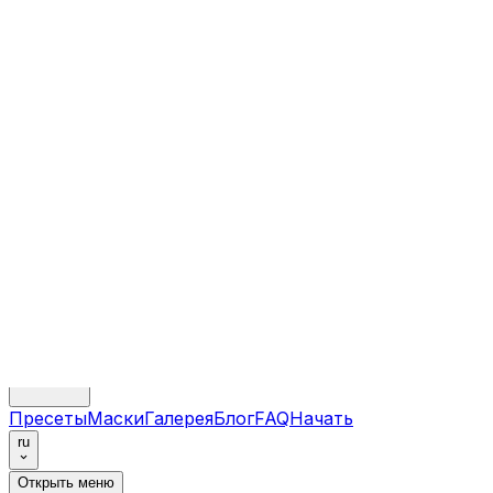
Перейти к основному содержанию
My AI Photo Shoot
Возможности
Цены
Сценарии
Пресеты
Маски
Галерея
Блог
FAQ
Начать
ru
Открыть меню