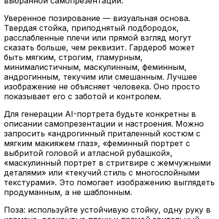
Уверенное позирование — визуальная основа.
Твердая стойка, приподнятый подбородок,
расслабленные плечи или прямой взгляд могут
сказать больше, чем реквизит. Гардероб может
быть мягким, строгим, гламурным,
минималистичным, маскулинным, феминным,
андрогинным, текучим или смешанным. Лучшее
изображение не объясняет человека. Оно просто
показывает его с заботой и контролем.
Для генерации AI-портрета будьте конкретны в
описании самопрезентации и настроения. Можно
запросить «андрогинный приталенный костюм с
мягким макияжем глаз», «феминный портрет с
выбритой головой и атласной рубашкой»,
«маскулинный портрет в стритвире с жемчужными
деталями» или «текучий стиль с многослойными
текстурами». Это помогает изображению выглядеть
продуманным, а не шаблонным.
Поза: используйте устойчивую стойку, одну руку в
кармане, раскрытые плечи и прямой зрительный
контакт. Свет: используйте чистый студийный свет