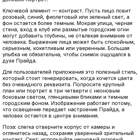
Ключевой элемент — контраст. Пусть лицо ловит
розовый, синий, фиолетовый или зеленый свет, а
фон остается более темным. Мокрая улица, черная
стена, вход в клуб или размытые городские огни
могут добавить глубины, не отвлекая внимание от
человека. Выражение лица может быть спокойным,
серьезным, кокетливым или уверенным. Большая
улыбка не обязательна, чтобы снимок ощущался в
духе Прайда.
Для пользователей приложения это полезный стиль,
который стоит генерировать, когда хочется цвета
без очевидного реквизита. Попросите крупный
план или портрет в три четверти с неоновым
боковым светом, глянцевыми бликами и темным
городским фоном. Изображение работает потому,
что освещение передает настроение Прайда, а
человек остается в центре внимания.
Поза: слегка отверните корпус от камеры и
оглянитесь назад, сохраняя уверенный зрительный
контакт. Свет: используйте неоновый розовый,
синий, фиолетовый или зеленый свет с одной