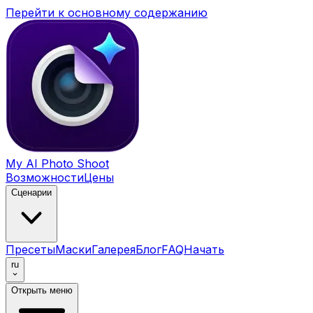
Перейти к основному содержанию
My AI Photo Shoot
Возможности
Цены
Сценарии
Пресеты
Маски
Галерея
Блог
FAQ
Начать
ru
Открыть меню