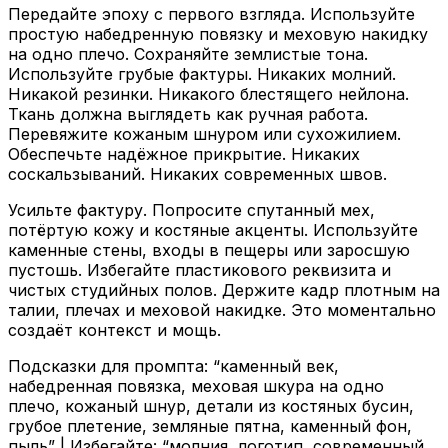
Передайте эпоху с первого взгляда. Используйте
простую набедренную повязку и меховую накидку
на одно плечо. Сохраняйте землистые тона.
Используйте грубые фактуры. Никаких молний.
Никакой резинки. Никакого блестящего нейлона.
Ткань должна выглядеть как ручная работа.
Перевяжите кожаным шнуром или сухожилием.
Обеспечьте надёжное прикрытие. Никаких
соскальзываний. Никаких современных швов.
Усильте фактуру. Попросите спутанный мех,
потёртую кожу и костяные акценты. Используйте
каменные стены, входы в пещеры или заросшую
пустошь. Избегайте пластикового реквизита и
чистых студийных полов. Держите кадр плотным на
талии, плечах и меховой накидке. Это моментально
создаёт контекст и мощь.
Подсказки для промпта: “каменный век,
набедренная повязка, меховая шкура на одно
плечо, кожаный шнур, детали из костяных бусин,
грубое плетение, земляные пятна, каменный фон,
пыль” | Избегайте: “молния, логотип, современный