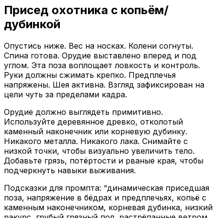
Присед охотника с копьём/
дубинкой
Опустись ниже. Вес на носках. Колени согнуты.
Спина готова. Орудие выставлено вперед и под
углом. Эта поза воплощает ловкость и контроль.
Руки должны сжимать крепко. Предплечья
напряжены. Шея активна. Взгляд зафиксирован на
цели чуть за пределами кадра.
Орудие должно выглядеть примитивно.
Используйте деревянное древко, отколотый
каменный наконечник или корневую дубинку.
Никакого металла. Никакого лака. Снимайте с
низкой точки, чтобы визуально увеличить тело.
Добавьте грязь, потёртости и рваные края, чтобы
подчеркнуть навыки выживания.
Подсказки для промпта: “динамическая приседшая
поза, напряжение в бёдрах и предплечьях, копьё с
каменным наконечником, корневая дубинка, низкий
ракурс, грубый грязный пол, растрёпанные ветром