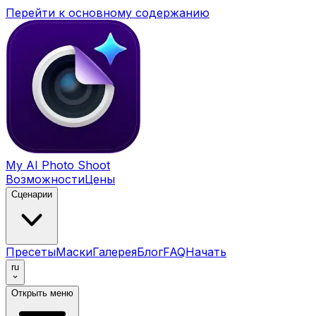
Перейти к основному содержанию
My AI Photo Shoot
Возможности
Цены
Сценарии
Пресеты
Маски
Галерея
Блог
FAQ
Начать
ru
Открыть меню