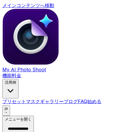
メインコンテンツへ移動
My AI Photo Shoot
機能
料金
活用例
プリセット
マスク
ギャラリー
ブログ
FAQ
始める
ja
メニューを開く