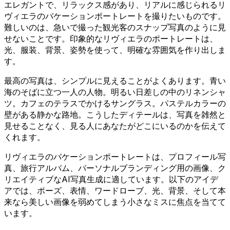
エレガントで、リラックス感があり、リアルに感じられるリ
ヴィエラのバケーションポートレートを撮りたいものです。
難しいのは、急いで撮った観光客のスナップ写真のように見
せないことです。印象的なリヴィエラのポートレートは、
光、服装、背景、姿勢を使って、明確な雰囲気を作り出しま
す。
最高の写真は、シンプルに見えることがよくあります。青い
海のそばに立つ一人の人物。明るい日差しの中のリネンシャ
ツ。カフェのテラスでかけるサングラス。パステルカラーの
壁がある静かな路地。こうしたディテールは、写真を雑然と
見せることなく、見る人にあなたがどこにいるのかを伝えて
くれます。
リヴィエラのバケーションポートレートは、プロフィール写
真、旅行アルバム、パーソナルブランディング用の画像、ク
リエイティブなAI写真生成に適しています。以下のアイデ
アでは、ポーズ、表情、ワードローブ、光、背景、そして本
来なら美しい画像を弱めてしまう小さなミスに焦点を当てて
います。