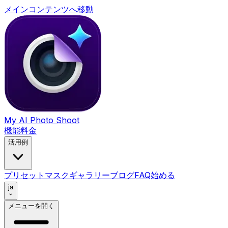
メインコンテンツへ移動
My AI Photo Shoot
機能
料金
活用例
プリセット
マスク
ギャラリー
ブログ
FAQ
始める
ja
メニューを開く