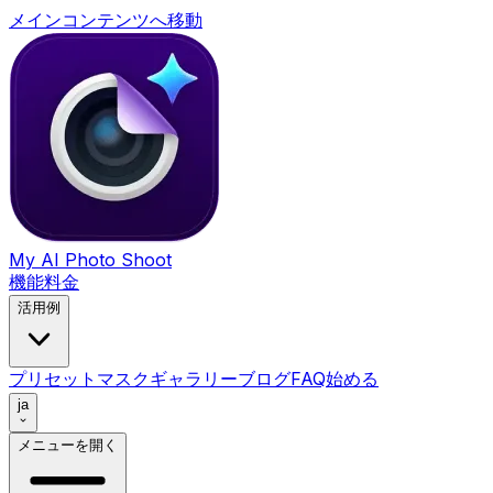
メインコンテンツへ移動
My AI Photo Shoot
機能
料金
活用例
プリセット
マスク
ギャラリー
ブログ
FAQ
始める
ja
メニューを開く