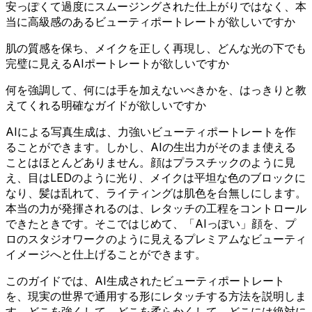
安っぽくて過度にスムージングされた仕上がりではなく、本
当に高級感のあるビューティポートレートが欲しいですか
肌の質感を保ち、メイクを正しく再現し、どんな光の下でも
完璧に見えるAIポートレートが欲しいですか
何を強調して、何には手を加えないべきかを、はっきりと教
えてくれる明確なガイドが欲しいですか
AIによる写真生成は、力強いビューティポートレートを作
ることができます。しかし、AIの生出力がそのまま使える
ことはほとんどありません。顔はプラスチックのように見
え、目はLEDのように光り、メイクは平坦な色のブロックに
なり、髪は乱れて、ライティングは肌色を台無しにします。
本当の力が発揮されるのは、レタッチの工程をコントロール
できたときです。そこではじめて、「AIっぽい」顔を、プ
ロのスタジオワークのように見えるプレミアムなビューティ
イメージへと仕上げることができます。
このガイドでは、AI生成されたビューティポートレート
を、現実の世界で通用する形にレタッチする方法を説明しま
す。どこを強くして、どこを柔らかくして、どこには絶対に