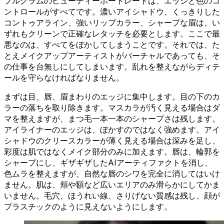
フルグラムのビューティーポートレートは、エッジと色のコ
ントロールがすべてです。濃いアイシャドウ、くっきりした
コントゥアライン、強いリップカラー、シャープな眉は、い
ずれもクリーンで正確なレタッチを必要とします。ここで最
悪なのは、すべてをぼかしてしまうことです。それでは、た
とえメイクアップアーティストがバーチャルであっても、そ
の仕事を台無しにしてしまいます。乱れを整えながらディテ
ールを守らなければなりません。
まずは目、唇、眉まわりのエッジに集中します。目の下のカ
ラーの落ちを取り除きます。マスカラが汚く見える場合はダ
マを整えますが、まつ毛一本一本のシャープさは残します。
アイライナーのエッジは、ぼかすのではなく強めます。アイ
シャドウのクリースカラーが薄く見える場合は深みを足し、
彩度は肌ではなくメイク部分のみに加えます。唇は、輪郭を
シャープにし、ギザギザしたAIアーティファクトを消し、
色ムラを整えますが、自然な唇のシワを完全に消してはいけ
ません。肌は、頬や額など広いエリアのみ滑らかにしてかま
いません。毛穴、ほうれい線、さりげない質感は残し、顔が
プラスチックのように見えないようにします。