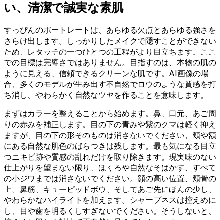
い、清潔で誠実な素肌
すっぴんのポートレートは、あらゆる欠点とあらゆる強さを
さらけ出します。しっかりしたメイクで隠すことができない
ため、レタッチの一つひとつの工程がより目立ちます。ここ
での目標は完璧さではありません。目指すのは、本物の肌の
ように見える、信頼できるクリーンな肌です。AI画像の場
合、多くのモデルが生み出す不自然でロウのような質感を打
ち消し、やわらかく自然なツヤを作ることを意味します。
まずはカラーを整えることから始めます。鼻、口元、あご周
りの赤みを補正します。目の下の青みや紫のクマは軽く抑え
ますが、目の下の形そのものは消さないでください。頬や額
にある自然な肌色のばらつきは残します。最も気になる目立
つニキビ跡や質感の乱れだけを取り除きます。現実味のない
仕上がりを望まない限り、ほくろや自然なそばかす、すべて
の小ジワまでは消さないでください。顔の高い位置、頬骨の
上、鼻筋、キューピッドボウ、そしてあご先にほんの少し、
やわらかなハイライトを加えます。シャープネスは控えめに
し、目や歯を明るくしすぎないでください。そうしないと、