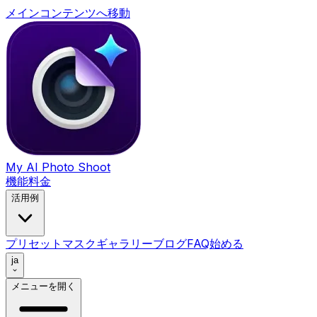
メインコンテンツへ移動
My AI Photo Shoot
機能
料金
活用例
プリセット
マスク
ギャラリー
ブログ
FAQ
始める
ja
メニューを開く