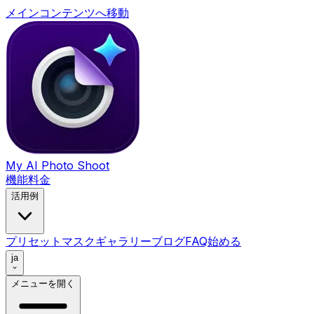
メインコンテンツへ移動
My AI Photo Shoot
機能
料金
活用例
プリセット
マスク
ギャラリー
ブログ
FAQ
始める
ja
メニューを開く