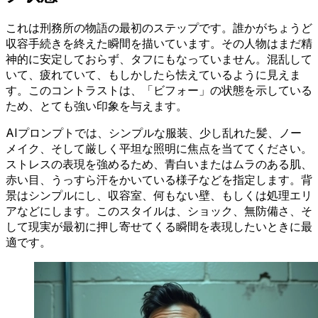
これは刑務所の物語の最初のステップです。誰かがちょうど
収容手続きを終えた瞬間を描いています。その人物はまだ精
神的に安定しておらず、タフにもなっていません。混乱して
いて、疲れていて、もしかしたら怯えているように見えま
す。このコントラストは、「ビフォー」の状態を示している
ため、とても強い印象を与えます。
AIプロンプトでは、シンプルな服装、少し乱れた髪、ノー
メイク、そして厳しく平坦な照明に焦点を当ててください。
ストレスの表現を強めるため、青白いまたはムラのある肌、
赤い目、うっすら汗をかいている様子などを指定します。背
景はシンプルにし、収容室、何もない壁、もしくは処理エリ
アなどにします。このスタイルは、ショック、無防備さ、そ
して現実が最初に押し寄せてくる瞬間を表現したいときに最
適です。