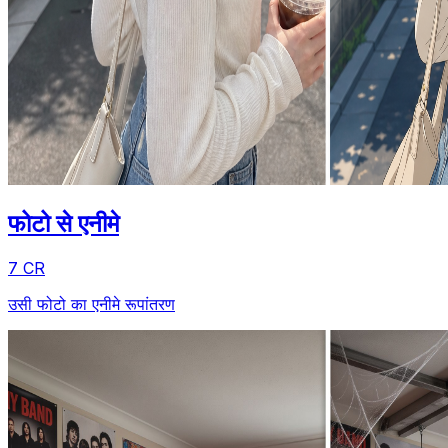
फोटो से एनीमे
7 CR
उसी फोटो का एनीमे रूपांतरण