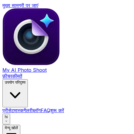
मुख्य सामग्री पर जाएं
My AI Photo Shoot
फ़ीचर
कीमतें
उपयोग परिदृश्य
प्रीसेट
मास्क
गैलरी
ब्लॉग
FAQ
शुरू करें
hi
मेन्यू खोलें