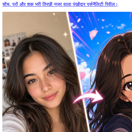
चोंच, परों और शक भरी तिरछी नज़र वाला पंखोंदार पर्सनैलिटी रिवील।