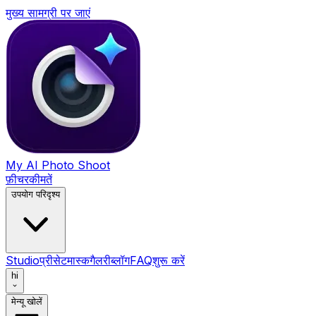
मुख्य सामग्री पर जाएं
My AI Photo Shoot
फ़ीचर
कीमतें
उपयोग परिदृश्य
Studio
प्रीसेट
मास्क
गैलरी
ब्लॉग
FAQ
शुरू करें
hi
मेन्यू खोलें