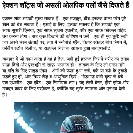
ऐक्शन शॉट्स जो असली ओलंपिक पलों जैसे दिखते हैं
एक्शन शॉट आपकी मुख्य ताकत हैं। एक मजबूत, बीच‑हरकत वाला फ़्रेम पूरे
खेल को बेच सकता है। एआई के लिए, इसका मतलब है कि आपको एक
साफ़‑सुथरी क्रिया, एक साफ़‑सुथरा एथलीट, और एक साफ़ फोकल पॉइंट
तय करना होगा। सब कुछ दिखाने की कोशिश न करें। एक ही मूव चुनें: स्की
जंप अपने चरम ऊंचाई पर, हवा में स्नोबोर्ड ग्रैब, फिगर स्केटर बीच‑स्पिन में,
कर्लिंग स्टोन रिलीज़, या राइफ़ल निशाना साधता हुआ बायएथलीट।
व्यवहार में जो काम आता है वह है तेज़, जमी हुई हरकत जिसमें शरीर का तनाव
साफ़ दिखे और पृष्ठभूमि से साफ़ अलगाव हो। ताकत के लिए लो एंगल मांगें,
या गति के लिए साइड एंगल। अंगों को फैला हुआ रखें, बर्फ या बर्फ के टुकड़े
उड़ते हुए हों, और गियर तेज़ व आधुनिक दिखे। भीड़भाड़ वाले दृश्य से बचें।
एक एथलीट। एक इवेंट। एक निर्णायक क्षण। यह शैली बैनर, हीरो इमेज और
मजबूत कवर के लिए परफ़ेक्ट है, क्योंकि यह तुरंत स्पष्टता और प्रभाव देती
है।