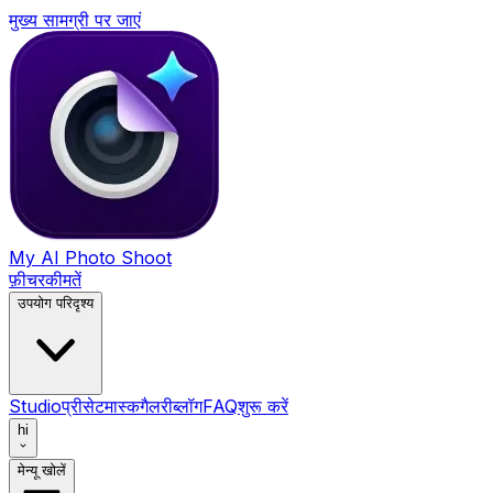
मुख्य सामग्री पर जाएं
My AI Photo Shoot
फ़ीचर
कीमतें
उपयोग परिदृश्य
Studio
प्रीसेट
मास्क
गैलरी
ब्लॉग
FAQ
शुरू करें
hi
मेन्यू खोलें