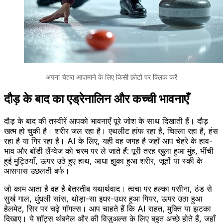
अपना चेहरा आज़माने के लिए किसी फ़ोटो पर क्लिक करें
दौड़ के बाद का एड्रेनालिन और कच्ची भावनाएँ
दौड़ के बाद की तस्वीरें आपको भावनाएँ पूरे जोश के साथ दिखाती हैं। दौड़
खत्म हो चुकी है। शरीर जल रहा है। एथलीट हांफ रहा है, चिल्ला रहा है, हंस
रहा है या गिर रहा है। AI के लिए, यही वह जगह है जहाँ आप चेहरे के हाव-
भाव और बॉडी लैंग्वेज को चरम पर ले जाते हैं: पूरी तरह खुला हुआ मुंह, भींची
हुई मुट्ठियाँ, ऊपर उठे हुए हाथ, आधा झुका हुआ शरीर, जूतों या स्की के
आसपास उछलती बर्फ।
जो काम आता है वह है बेतरतीब यथार्थवाद। त्वचा पर हल्का पसीना, ठंड से
सुर्ख गाल, धुंधली सांस, थोड़ा-सा इधर-उधर हुआ गियर, ऊपर उठा हुआ
हेलमेट, सिर पर चढ़े गॉगल्स। आप चाहते हैं कि AI राहत, मुक्त‍ि या झटका
दिखाए। ये शॉट्स थंबनेल और की विज़ुअल्स के लिए बहुत अच्छे होते हैं, जहाँ