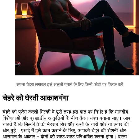
अपना चेहरा लगाकर इसे असली बनाने के लिए किसी फोटो पर क्लिक करें
चेहरे को घेरती आकाशगंगा
चेहरे को फ्रेम करती मिल्की वे पूरी तरह इस बात पर निर्भर है कि मानवीय
विशेषताओं और ब्रह्मांडीय आकृतियों के बीच कैसा संबंध बनाया जाए। आप
चाहते हैं कि मिल्की वे की मेहराब सिर और कंधों के चारों ओर या ऊपर की
ओर मुड़े। एआई में इसे काम कराने के लिए, आपको चेहरे की रोशनी और
आसमान के आकार – दोनों को साफ़‑साफ़ परिभाषित करना होगा। वरना
मॉडल तारों को बेतरतीब बिखेर देगा और फ्रेमिंग वाला प्रभाव खो जाएगा।
ऐसे प्रॉम्प्ट्स का उपयोग करें जैसे “side lighting on face, soft,
cinematic, Milky Way arch centered above head, galaxy
curve framing the portrait.” चेहरे को थोड़ा ऑफ‑सेंटर रखें ताकि