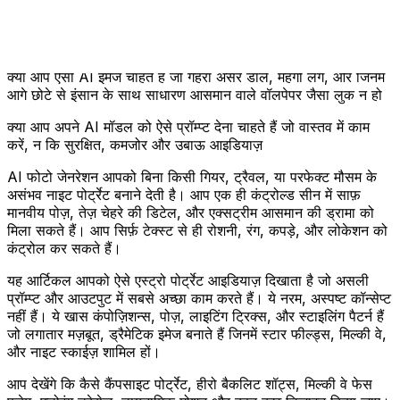
आगे छोटे से इंसान के साथ साधारण आसमान वाले वॉलपेपर जैसा लुक न हो
क्या आप अपने AI मॉडल को ऐसे प्रॉम्प्ट देना चाहते हैं जो वास्तव में काम
करें, न कि सुरक्षित, कमजोर और उबाऊ आइडियाज़
AI फोटो जेनरेशन आपको बिना किसी गियर, ट्रैवल, या परफेक्ट मौसम के
असंभव नाइट पोर्ट्रेट बनाने देती है। आप एक ही कंट्रोल्ड सीन में साफ़
मानवीय पोज़, तेज़ चेहरे की डिटेल, और एक्सट्रीम आसमान की ड्रामा को
मिला सकते हैं। आप सिर्फ़ टेक्स्ट से ही रोशनी, रंग, कपड़े, और लोकेशन को
कंट्रोल कर सकते हैं।
यह आर्टिकल आपको ऐसे एस्ट्रो पोर्ट्रेट आइडियाज़ दिखाता है जो असली
प्रॉम्प्ट और आउटपुट में सबसे अच्छा काम करते हैं। ये नरम, अस्पष्ट कॉन्सेप्ट
नहीं हैं। ये खास कंपोज़िशन्स, पोज़, लाइटिंग ट्रिक्स, और स्टाइलिंग पैटर्न हैं
जो लगातार मज़बूत, ड्रैमेटिक इमेज बनाते हैं जिनमें स्टार फील्ड्स, मिल्की वे,
और नाइट स्काईज़ शामिल हों।
आप देखेंगे कि कैसे कैंपसाइट पोर्ट्रेट, हीरो बैकलिट शॉट्स, मिल्की वे फेस
फ्रेम, फ्लोइंग ड्रेसेज़, डायनामिक मोशन और बहुत कुछ डिज़ाइन किया जाए।
हर सेक्शन बताएगा कि अपने प्रॉम्प्ट में किस पर ज़ोर देना है, कौन से विज़ुअल
एलिमेंट सबसे बड़ा इम्पैक्ट देते हैं, और ये सेटअप AI जेनरेशन के लिए इतने
असरदार क्यों हैं।