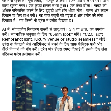
यह हीरो फ्रेम है। पूरी लंबाई। मजबूत S‑कर्व। वज़न पीछे वाले पैर पर। आगे
वाला घुटना नरम। एक कूल्हा हल्का उभरा हुआ। एक कंधा ढीला। जबड़े को
अधिक परिभाषित करने के लिए ठुड्डी आगे और थोड़ा नीचे। कमर और लाइन
दिखाने के लिए हाथ रखें। यह पोज़ वक्रों को गढ़ता है और शरीर को लंबा
दिखाता है। यह किसी भी ड्रेस में एलीट दिखता है।
AI में, संपादकीय नियंत्रण सख्ती से लागू करें। 3:4 या 9:16 का उपयोग
करें। स्वाभाविक अनुपात के लिए “85mm look” माँगें। “f/2.0, soft
Rembrandt light, luxury venue or studio seamless.” जोड़ें।
ड्रेस के पिघलने जैसे आर्टिफैक्ट से बचने के लिए साफ़ फैब्रिक फ्लो और
तीखे किनारों की माँग करें। ट्रेन और हील्स स्पष्ट दिखाई दें, इसके लिए लंबा
वर्टिकल फ्रेम इस्तेमाल करें।