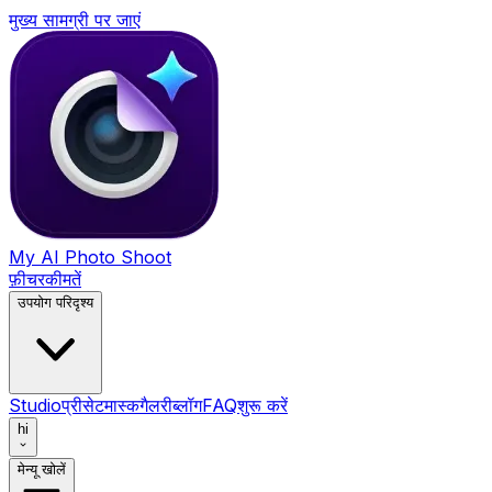
मुख्य सामग्री पर जाएं
My AI Photo Shoot
फ़ीचर
कीमतें
उपयोग परिदृश्य
Studio
प्रीसेट
मास्क
गैलरी
ब्लॉग
FAQ
शुरू करें
hi
मेन्यू खोलें