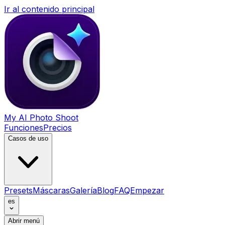
Ir al contenido principal
My AI Photo Shoot
Funciones
Precios
Casos de uso
Presets
Máscaras
Galería
Blog
FAQ
Empezar
es
Abrir menú