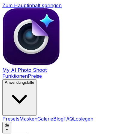
Zum Hauptinhalt springen
My AI Photo Shoot
Funktionen
Preise
Anwendungsfälle
Presets
Masken
Galerie
Blog
FAQ
Loslegen
de