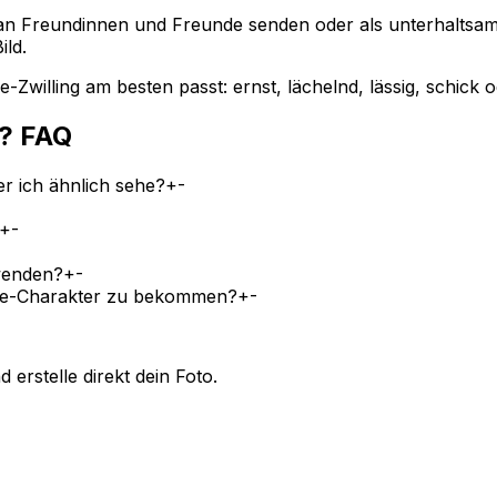
n, an Freundinnen und Freunde senden oder als unterhaltsa
ild.
Zwilling am besten passt: ernst, lächelnd, lässig, schick 
h? FAQ
er ich ähnlich sehe?
+
-
+
-
wenden?
+
-
ime-Charakter zu bekommen?
+
-
 erstelle direkt dein Foto.