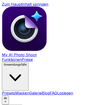
Zum Hauptinhalt springen
My AI Photo Shoot
Funktionen
Preise
Anwendungsfälle
Presets
Masken
Galerie
Blog
FAQ
Loslegen
de