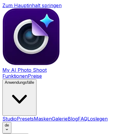
Zum Hauptinhalt springen
My AI Photo Shoot
Funktionen
Preise
Anwendungsfälle
Studio
Presets
Masken
Galerie
Blog
FAQ
Loslegen
de