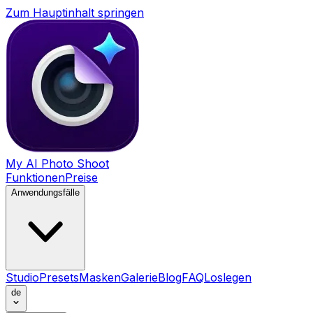
Zum Hauptinhalt springen
My AI Photo Shoot
Funktionen
Preise
Anwendungsfälle
Studio
Presets
Masken
Galerie
Blog
FAQ
Loslegen
de