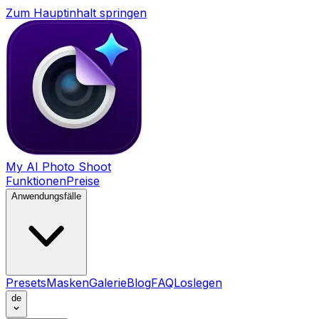
Zum Hauptinhalt springen
My AI Photo Shoot
Funktionen
Preise
Anwendungsfälle
Presets
Masken
Galerie
Blog
FAQ
Loslegen
de