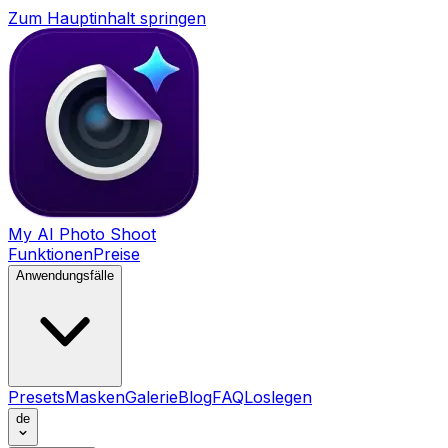
Zum Hauptinhalt springen
My AI Photo Shoot
Funktionen
Preise
Anwendungsfälle
Presets
Masken
Galerie
Blog
FAQ
Loslegen
de