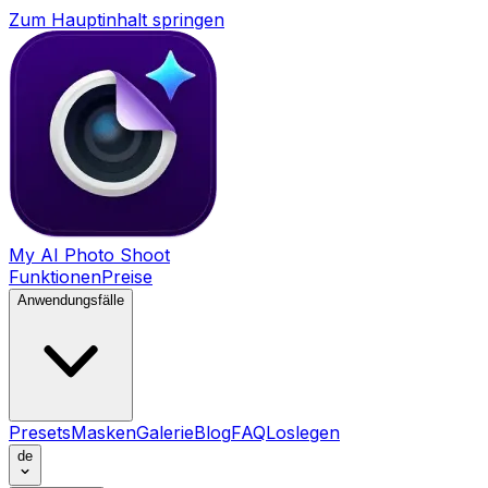
Zum Hauptinhalt springen
My AI Photo Shoot
Funktionen
Preise
Anwendungsfälle
Presets
Masken
Galerie
Blog
FAQ
Loslegen
de