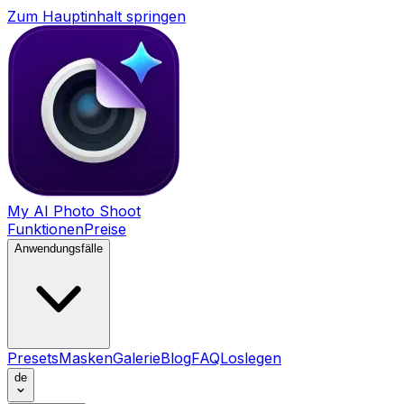
Zum Hauptinhalt springen
My AI Photo Shoot
Funktionen
Preise
Anwendungsfälle
Presets
Masken
Galerie
Blog
FAQ
Loslegen
de