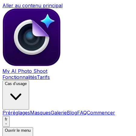
Aller au contenu principal
My AI Photo Shoot
Fonctionnalités
Tarifs
Cas d’usage
Préréglages
Masques
Galerie
Blog
FAQ
Commencer
fr
Ouvrir le menu