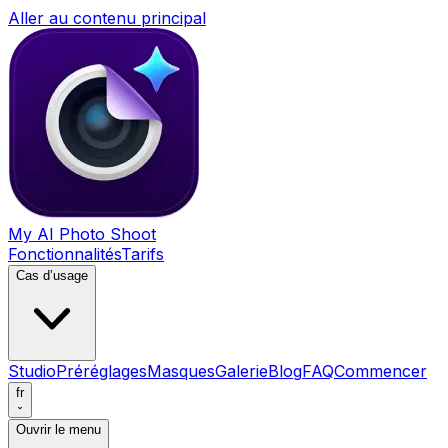
Aller au contenu principal
My AI Photo Shoot
Fonctionnalités
Tarifs
Cas d’usage
Studio
Préréglages
Masques
Galerie
Blog
FAQ
Commencer
fr
Ouvrir le menu