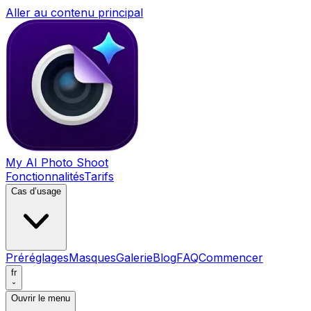
Aller au contenu principal
My AI Photo Shoot
Fonctionnalités
Tarifs
Cas d’usage
Préréglages
Masques
Galerie
Blog
FAQ
Commencer
fr
Ouvrir le menu