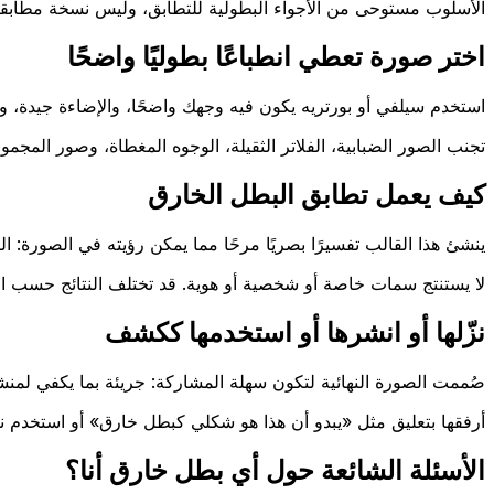
الأسلوب مستوحى من الأجواء البطولية للتطابق، وليس نسخة مطابق
اختر صورة تعطي انطباعًا بطوليًا واضحًا
استخدم سيلفي أو بورتريه يكون فيه وجهك واضحًا، والإضاءة جيدة، ووق
تجنب الصور الضبابية، الفلاتر الثقيلة، الوجوه المغطاة، وصور ال
كيف يعمل تطابق البطل الخارق
ينشئ هذا القالب تفسيرًا بصريًا مرحًا مما يمكن رؤيته في الصورة: التع
لا يستنتج سمات خاصة أو شخصية أو هوية. قد تختلف النتائج حسب ال
نزّلها أو انشرها أو استخدمها ككشف
صُممت الصورة النهائية لتكون سهلة المشاركة: جريئة بما يكفي 
أرفقها بتعليق مثل «يبدو أن هذا هو شكلي كبطل خارق» أو استخدم 
الأسئلة الشائعة حول أي بطل خارق أنا؟