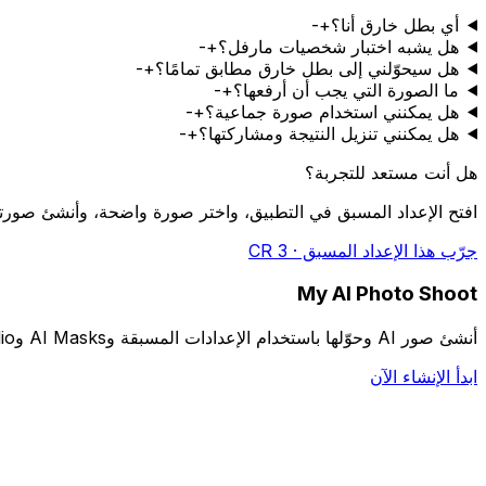
أي بطل خارق أنا؟
+
-
هل يشبه اختبار شخصيات مارفل؟
+
-
هل سيحوّلني إلى بطل خارق مطابق تمامًا؟
+
-
ما الصورة التي يجب أن أرفعها؟
+
-
هل يمكنني استخدام صورة جماعية؟
+
-
هل يمكنني تنزيل النتيجة ومشاركتها؟
+
-
هل أنت مستعد للتجربة؟
افتح الإعداد المسبق في التطبيق، واختر صورة واضحة، وأنشئ صورت
جرّب هذا الإعداد المسبق · 3 CR
My AI Photo Shoot
أنشئ صور AI وحوّلها باستخدام الإعدادات المسبقة وAI Masks وStudio والأوامر المخصصة والنماذج الشخصية الاختيارية.
ابدأ الإنشاء الآن