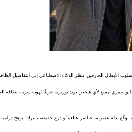
ب الأبطال الخارقين. ينظر الذكاء الاصطناعي إلى التفاصيل الظاهرة م
ابق بصري ممتع لأي شخص يريد بورتريه جريئًا لهوية سرية، بطاقة العب
قّع بدلة عصرية، عناصر عباءة أو درع خفيفة، تأثيرات توهج درامية